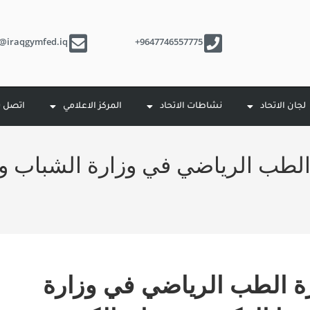
o@iraqgymfed.iq
9647746557775+
لجان الاتحاد
نشاطات الاتحاد
المركز الاعلامي
اتصل ب
 الطب الرياضي في وزارة الشباب وا
ئرة الطب الرياضي في وزارة